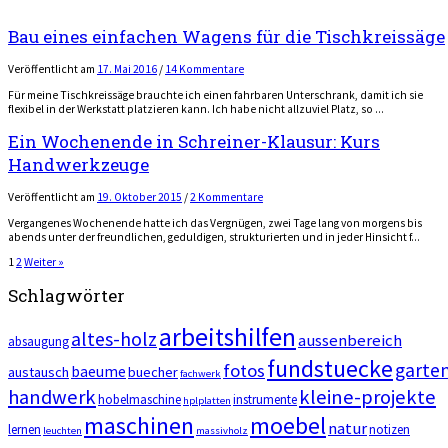
Bau eines einfachen Wagens für die Tischkreissäge
Veröffentlicht
am
17. Mai 2016
/
14 Kommentare
Für meine Tischkreissäge brauchte ich einen fahrbaren Unterschrank, damit ich sie
flexibel in der Werkstatt platzieren kann. Ich habe nicht allzuviel Platz, so ...
Ein Wochenende in Schreiner-Klausur: Kurs
Handwerkzeuge
Veröffentlicht
am
19. Oktober 2015
/
2 Kommentare
Vergangenes Wochenende hatte ich das Vergnügen, zwei Tage lang von morgens bis
abends unter der freundlichen, geduldigen, strukturierten und in jeder Hinsicht f...
Seitennummerierung
1
2
Weiter »
der
Schlagwörter
Beiträge
arbeitshilfen
altes-holz
aussenbereich
absaugung
fundstuecke
garte
fotos
baeume
austausch
buecher
fachwerk
handwerk
kleine-projekte
hobelmaschine
instrumente
hplplatten
maschinen
moebel
natur
lernen
notizen
leuchten
massivholz