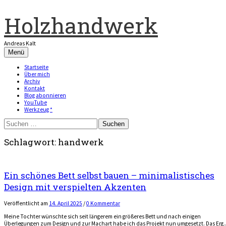
Zum
Inhalt
Holzhandwerk
überspringen
Andreas Kalt
Menü
Startseite
Über mich
Archiv
Kontakt
Blog abonnieren
YouTube
Werkzeug *
Suchen
nach:
Schlagwort:
handwerk
Ein schönes Bett selbst bauen – minimalistisches
Design mit verspielten Akzenten
Veröffentlicht
am
14. April 2025
/
0 Kommentar
Meine Tochter wünschte sich seit längerem ein größeres Bett und nach einigen
Überlegungen zum Design und zur Machart habe ich das Projekt nun umgesetzt. Das Erg..