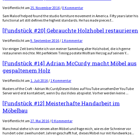
Veröffentlicht
am
25. November 2016
/
0 Kommentar
Sam Maloof helped found the studio furniture movement in America. Fifty years later his
functional art still defines the highest standards. He has made pieces f...
[Fundstück #20] Gebrauchte Holzhobel restaurieren
Veröffentlicht
am
9. September 2016
/
1 Kommentar
Vor einiger Zeit berichtete ich von meiner Sammlung alter Holzhobel, die ich gerne
restaurieren möchte. Mit perfektem Timing postete Wolfram Herzog auf seinem Y...
[Fundstück #14] Adrian McCurdy macht Möbel aus
gespaltenem Holz
Veröffentlicht
am
1. Juli 2016
/
1 Kommentar
Masters of the Craft - Adrian McCurdyDieses Video auf YouTube ansehenDer YouTube
Server wird erst kontaktiert, wenn Du das Video abspielst. Vorher werden keine ...
[Fundstück #12] Meisterhafte Handarbeit im
Möbelbau
Veröffentlicht
am
27. Mai 2016
/
0 Kommentar
Manchmal stehe ich vor einem alten Möbel und frage mich, wie es der Schreiner vor
hundert oder zweihundert Jahren geschafft hat, dieses Möbel nur mit Handwerkze...