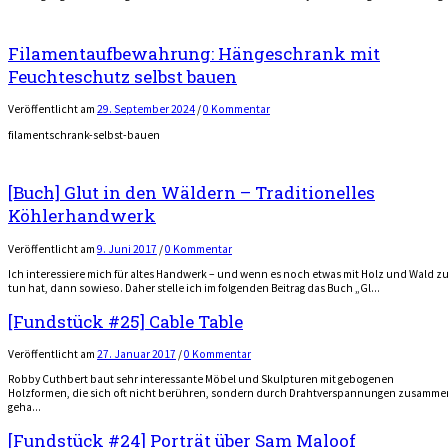
Filamentaufbewahrung: Hängeschrank mit
Feuchteschutz selbst bauen
Veröffentlicht
am
29. September 2024
/
0 Kommentar
filamentschrank-selbst-bauen
[Buch] Glut in den Wäldern – Traditionelles
Köhlerhandwerk
Veröffentlicht
am
9. Juni 2017
/
0 Kommentar
Ich interessiere mich für altes Handwerk – und wenn es noch etwas mit Holz und Wald z
tun hat, dann sowieso. Daher stelle ich im folgenden Beitrag das Buch „Gl...
[Fundstück #25] Cable Table
Veröffentlicht
am
27. Januar 2017
/
0 Kommentar
Robby Cuthbert baut sehr interessante Möbel und Skulpturen mit gebogenen
Holzformen, die sich oft nicht berühren, sondern durch Drahtverspannungen zusamme
geha...
[Fundstück #24] Porträt über Sam Maloof