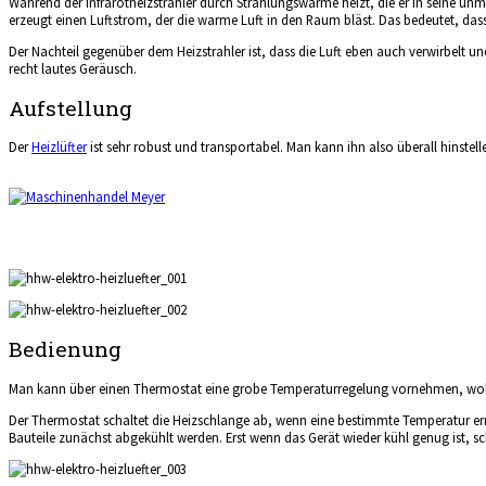
Während der Infrarotheizstrahler durch Strahlungswärme heizt, die er in seine un
erzeugt einen Luftstrom, der die warme Luft in den Raum bläst. Das bedeutet, da
Der Nachteil gegenüber dem Heizstrahler ist, dass die Luft eben auch verwirbelt u
recht lautes Geräusch.
Aufstellung
Der
Heizlüfter
ist sehr robust und transportabel. Man kann ihn also überall hinste
Bedienung
Man kann über einen Thermostat eine grobe Temperaturregelung vornehmen, wob
Der Thermostat schaltet die Heizschlange ab, wenn eine bestimmte Temperatur erre
Bauteile zunächst abgekühlt werden. Erst wenn das Gerät wieder kühl genug ist, sch