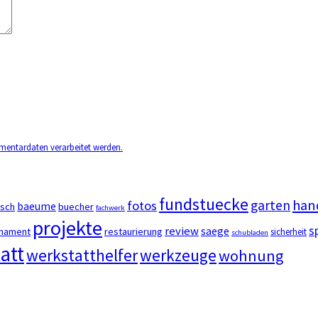
mentardaten verarbeitet werden.
fundstuecke
han
garten
fotos
baeume
usch
buecher
fachwerk
projekte
s
review
saege
nament
restaurierung
sicherheit
schubladen
att
werkstatthelfer
werkzeuge
wohnung