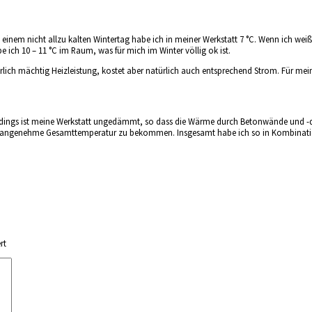
einem nicht allzu kalten Wintertag habe ich in meiner Werkstatt 7 °C. Wenn ich weiß,
ich 10 – 11 °C im Raum, was für mich im Winter völlig ok ist.
rlich mächtig Heizleistung, kostet aber natürlich auch entsprechend Strom. Für mei
erdings ist meine Werkstatt ungedämmt, so dass die Wärme durch Betonwände und -d
 eine angenehme Gesamttemperatur zu bekommen. Insgesamt habe ich so in Kombina
rt