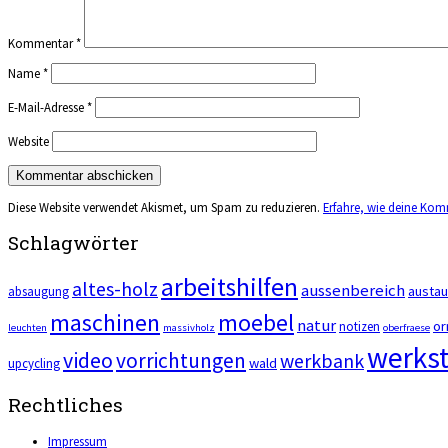
Kommentar
*
Name
*
E-Mail-Adresse
*
Website
Diese Website verwendet Akismet, um Spam zu reduzieren.
Erfahre, wie deine Kom
Schlagwörter
arbeitshilfen
altes-holz
aussenbereich
austa
absaugung
maschinen
moebel
natur
or
notizen
leuchten
massivholz
oberfraese
werkst
video
vorrichtungen
werkbank
wald
upcycling
Rechtliches
Impressum