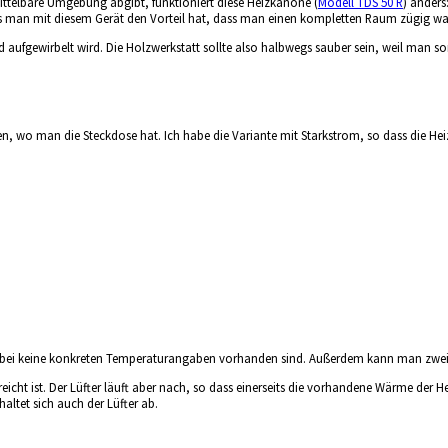
mittelbare Umgebung abgibt, funktioniert diese Heizkanone (
Modell TDS 50 R
) anders
ss man mit diesem Gerät den Vorteil hat, dass man einen kompletten Raum zügig wa
nd aufgewirbelt wird. Die Holzwerkstatt sollte also halbwegs sauber sein, weil man 
llen, wo man die Steckdose hat. Ich habe die Variante mit Starkstrom, so dass die H
ei keine konkreten Temperaturangaben vorhanden sind. Außerdem kann man zwei He
icht ist. Der Lüfter läuft aber nach, so dass einerseits die vorhandene Wärme der
altet sich auch der Lüfter ab.