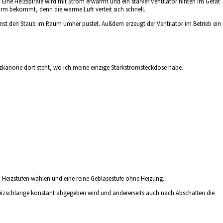
: Eine Heizspirale wird mit Strom erwärmt und ein starker Ventilator hinten im Gerät
rm bekommt, denn die warme Luft verteit sich schnell.
sonst den Staub im Raum umher pustet. Außdem erzeugt der Ventilator im Betrieb ein
eizkanone dort steht, wo ich meine einzige Starkstromsteckdose habe.
izstufen wählen und eine reine Gebläsestufe ohne Heizung.
 Heizschlange konstant abgegeben wird und andererseits auch nach Abschalten die