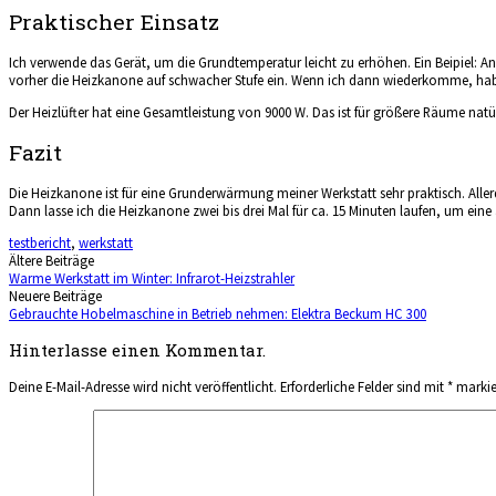
Praktischer Einsatz
Ich verwende das Gerät, um die Grundtemperatur leicht zu erhöhen. Ein Beipiel: An 
vorher die Heizkanone auf schwacher Stufe ein. Wenn ich dann wiederkomme, habe 
Der Heizlüfter hat eine Gesamtleistung von 9000 W. Das ist für größere Räume natü
Fazit
Die Heizkanone ist für eine Grunderwärmung meiner Werkstatt sehr praktisch. All
Dann lasse ich die Heizkanone zwei bis drei Mal für ca. 15 Minuten laufen, um
testbericht
,
werkstatt
Beitragsnavigation
Ältere Beiträge
Warme Werkstatt im Winter: Infrarot-Heizstrahler
Neuere Beiträge
Gebrauchte Hobelmaschine in Betrieb nehmen: Elektra Beckum HC 300
Hinterlasse einen Kommentar.
Deine E-Mail-Adresse wird nicht veröffentlicht.
Erforderliche Felder sind mit
*
markie