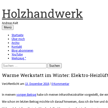
Zum
Inhalt
Holzhandwerk
überspringen
Andreas Kalt
Menü
Startseite
Über mich
Archiv
Kontakt
Blog abonnieren
YouTube
Werkzeug *
Suchen
nach:
Warme Werkstatt im Winter: Elektro-Heizlüf
Veröffentlicht
am
13. Dezember 2018
/
0 Kommentar
In meinem
vorigen Beitrag
habe ich meinen Infrarotheizstrahler vorgestellt, der 
Wie schon im letzten Beitrag möchte ich darauf hinweisen, dass ich die hier und do