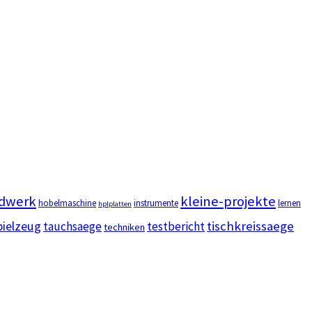
dwerk
kleine-projekte
hobelmaschine
instrumente
lernen
hplplatten
pielzeug
tischkreissaege
tauchsaege
testbericht
techniken