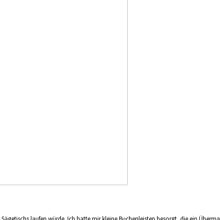
 Sägetischs laufen würde. Ich hatte mir kleine Buchenleisten besorgt, die ein Übermaß