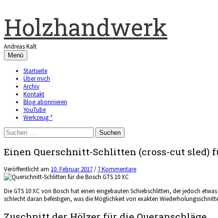
Zum
Inhalt
Holzhandwerk
überspringen
Andreas Kalt
Menü
Startseite
Über mich
Archiv
Kontakt
Blog abonnieren
YouTube
Werkzeug *
Suchen
nach:
Einen Querschnitt-Schlitten (cross-cut sled) 
Veröffentlicht
am
10. Februar 2017
/
7 Kommentare
Die GTS 10 XC von Bosch hat einen eingebauten Schiebschlitten, der jedoch etwas
schlecht daran befestigen, was die Möglichkeit von exakten Wiederholungsschnitten 
Zuschnitt der Hölzer für die Queranschläge