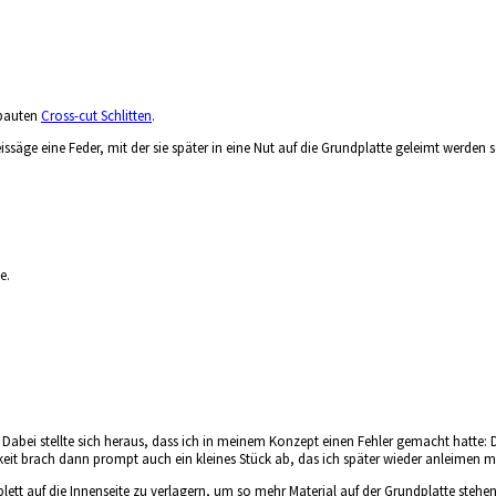
ebauten
Cross-cut Schlitten
.
ssäge eine Feder, mit der sie später in eine Nut auf die Grundplatte geleimt werden s
e.
. Dabei stellte sich heraus, dass ich in meinem Konzept einen Fehler gemacht hatte: D
it brach dann prompt auch ein kleines Stück ab, das ich später wieder anleimen mus
lett auf die Innenseite zu verlagern, um so mehr Material auf der Grundplatte ste