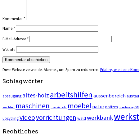
Kommentar
*
Name
*
E-Mail-Adresse
*
Website
Diese Website verwendet Akismet, um Spam zu reduzieren.
Erfahre, wie deine Kom
Schlagwörter
arbeitshilfen
altes-holz
aussenbereich
austa
absaugung
maschinen
moebel
natur
or
notizen
leuchten
massivholz
oberfraese
werkst
video
vorrichtungen
werkbank
wald
upcycling
Rechtliches