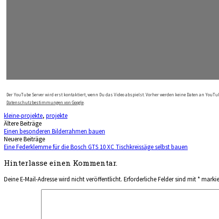
Der YouTube Server wird erst kontaktiert, wenn Du das Video abspielst. Vorher werden keine Daten an YouTub
Datenschutzbestimmungen von Google
.
kleine-projekte
,
projekte
Beitragsnavigation
Ältere Beiträge
Einen besonderen Bilderrahmen bauen
Neuere Beiträge
Eine Federklemme für die Bosch GTS 10 XC Tischkreissäge selbst bauen
Hinterlasse einen Kommentar.
Deine E-Mail-Adresse wird nicht veröffentlicht.
Erforderliche Felder sind mit
*
markie