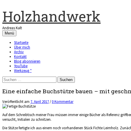
Zum
Inhalt
Holzhandwerk
überspringen
Andreas Kalt
Menü
Startseite
Über mich
Archiv
Kontakt
Blog abonnieren
YouTube
Werkzeug *
Suchen
nach:
Eine einfache Buchstütze bauen – mit geschni
Veröffentlicht
am
7. April 2017
/
0 Kommentar
Auf dem Schreibtisch meiner Frau müssen immer einige Bücher als Referenz griffbe
versucht, Initialen zu schnitzen.
Die Stütze fertigte ich aus einem noch vorhandenen Stück Fichte Leimholz. Zunächs