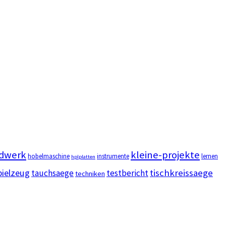
dwerk
kleine-projekte
hobelmaschine
instrumente
lernen
hplplatten
pielzeug
tischkreissaege
tauchsaege
testbericht
techniken