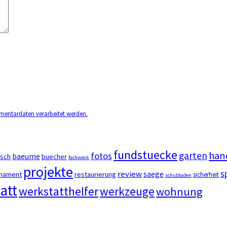
mentardaten verarbeitet werden.
fundstuecke
han
garten
fotos
baeume
usch
buecher
fachwerk
projekte
s
review
saege
nament
restaurierung
sicherheit
schubladen
att
werkstatthelfer
werkzeuge
wohnung