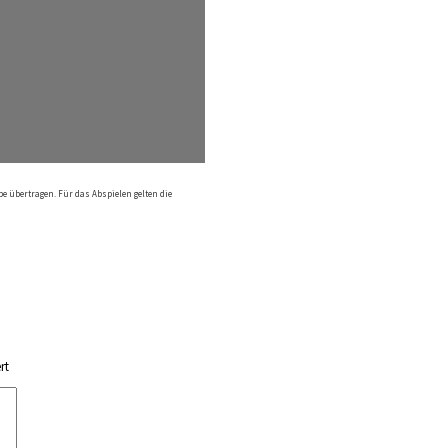
e übertragen. Für das Abspielen gelten die
rt