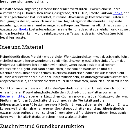
hervorragend untergebracht sind.
Ich hatte schon länger vor, für meine bisher nicht verstauten L-Boxxen eine saubere
Aufbewahrung zu bauen. Den Anlass, das gerade jetzt zu tun, lieferte Paul von
Hookz
, der
mich angeschrieben hat und anbot, mir seine L-Boxx Auszüge kostenlos zum Testen zur
Verfügung zu stellen, wenn ich sie in einem Blogbeitrag vorstellen könnte. Das passte
natürlich gut zusammen und so ging ich das Projekt an. Wie immer gilt: ich habe zwar die
Auszüge von
Hookz
kostenlos erhalten, meine Meinung dazu ist aber ehrlich und – soweit
ich das beurteilen kann – unbeeinflusst von der Tatsache, dass ich die Auszüge nicht
bezahlen musste.
Idee und Material
Meine Idee für dieses Projekt – wie bei vielen Werkstattprojekten – war, dass ich möglichst
viele Restmaterialien verwende und somit möglichst wenig zusätzlich einkaufe, um das
Projekt zu realisieren. Ich bin nicht wählerisch, wenn es um das Material meiner
Werkstattmöbel geht und kann damit leben, dass somit das Aussehen und die
Oberflächenqualität der einzelnen Stücke etwas unterschiedlich ist. Aus meiner Sicht
müssen Werkstattmöbel funktional und praktisch sein, sie dürfen gerne auch ästhetisch
ansprechend sein, aber wenn sie etwas rauer daher kommen, kann ich auch damit leben.
Somit kommen bei diesem Projekt Kiefer-Sperrholzplatten zum Einsatz, die ich noch von
einem früheren Projekt übrig hatte. Außerdem Buche-Multiplex-Platten von einer
Küchenanrichte
, die bei einer kürzlichen Küchenrenovierung überflüssig geworden war.
Die Rahmen für den Sockel hatte ich auch noch in der Werkstatt und die
höhenverstellbaren Füße stammen von IKEA-Schränken, bei denen sie nicht zum Einsatz
kamen, weil ich damals einen eigenen Sockel gebaut hatte – manchmal übertreibe ich
etwas mit dem Aufheben von solchen Dingen, aber bei Projekten wie diesem freut es mich
dann, wenn ich alle Materialien schon in der Werkstatt habe.
Zuschnitt und Grundkonstruktion