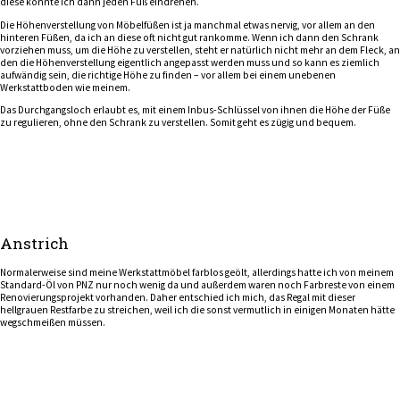
diese konnte ich dann jeden Fuß eindrehen.
Die Höhenverstellung von Möbelfüßen ist ja manchmal etwas nervig, vor allem an den
hinteren Füßen, da ich an diese oft nicht gut rankomme. Wenn ich dann den Schrank
vorziehen muss, um die Höhe zu verstellen, steht er natürlich nicht mehr an dem Fleck, an
den die Höhenverstellung eigentlich angepasst werden muss und so kann es ziemlich
aufwändig sein, die richtige Höhe zu finden – vor allem bei einem unebenen
Werkstattboden wie meinem.
Das Durchgangsloch erlaubt es, mit einem Inbus-Schlüssel von ihnen die Höhe der Füße
zu regulieren, ohne den Schrank zu verstellen. Somit geht es zügig und bequem.
Anstrich
Normalerweise sind meine Werkstattmöbel farblos geölt, allerdings hatte ich von meinem
Standard-Öl von PNZ nur noch wenig da und außerdem waren noch Farbreste von einem
Renovierungsprojekt vorhanden. Daher entschied ich mich, das Regal mit dieser
hellgrauen Restfarbe zu streichen, weil ich die sonst vermutlich in einigen Monaten hätte
wegschmeißen müssen.