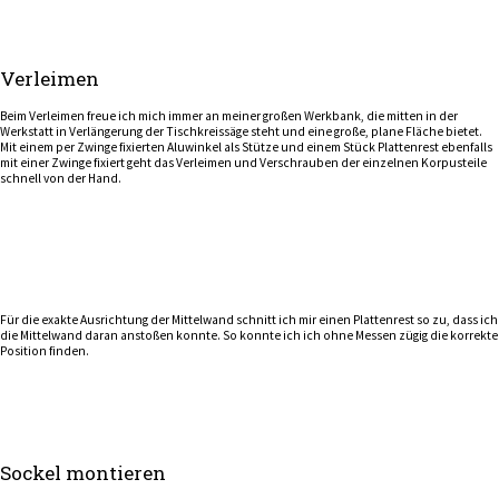
Verleimen
Beim Verleimen freue ich mich immer an meiner großen Werkbank, die mitten in der
Werkstatt in Verlängerung der Tischkreissäge steht und eine große, plane Fläche bietet.
Mit einem per Zwinge fixierten Aluwinkel als Stütze und einem Stück Plattenrest ebenfalls
mit einer Zwinge fixiert geht das Verleimen und Verschrauben der einzelnen Korpusteile
schnell von der Hand.
Für die exakte Ausrichtung der Mittelwand schnitt ich mir einen Plattenrest so zu, dass ich
die Mittelwand daran anstoßen konnte. So konnte ich ich ohne Messen zügig die korrekte
Position finden.
Sockel montieren