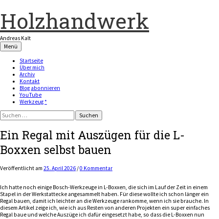
Zum
Inhalt
Holzhandwerk
überspringen
Andreas Kalt
Menü
Startseite
Über mich
Archiv
Kontakt
Blog abonnieren
YouTube
Werkzeug *
Suchen
nach:
Ein Regal mit Auszügen für die L-
Boxxen selbst bauen
Veröffentlicht
am
25. April 2026
/
0 Kommentar
Ich hatte noch einige Bosch-Werkzeuge in L-Boxxen, die sich im Lauf der Zeit in einem
Stapel in der Werkstattecke angesammelt haben. Für diese wollte ich schon länger ein
Regal bauen, damit ich leichter an die Werkzeuge rankomme, wenn ich sie brauche. In
diesem Artikel zeige ich, wie ich aus Resten von anderen Projekten ein super einfaches
Regal baue und welche Auszüge ich dafür eingesetzt habe, so dass die L-Boxxen nun