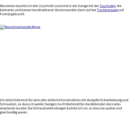
Wie immer machte ich den Zuschnitt zunächst in der Garage mit der
Tauchsäge
, die
kleineren und besser handhabbaren Stücke wurden dann auf der
Tischkreissäge
auf
Format gebracht.
Ich entschied mich für eine sehr einfache Konstruktion mit stumpfer Eckverleimung und
Schrauben, so dass ich weder Zwingen noch Wartezeit für das Abbinden des Leims
einplanen musste. Die Schraubverbindungen bohrte ich vor, so dass sie sauber und
gleichmäßig waren.