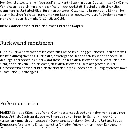
Den Sockel erstellte ich einfach aus Fichte-Kanthölzern mit dem Querschnitte 40 x 60 mm.
Von diesen habe ich immer ein paar Reste in der Werkstatt. Sie sind praktische Helfer,
wenn man mal Unterleghölzer für einen schweren Gegenstand braucht und können bei
allen möglichen Projekten rund ums Haus flexibel eingesetzt werden. Außerdem bekommt
man sie in jedem Baumarkt für günstiges Geld.
Diese Kanthölzer schraubte ich einfach unter den Korpus.
Rückwand montieren
Für die Rückwand verwendet ich ebenfalls zwei Stücke übrig gebliebenes Sperrholz, weil
ich kein durchgehendes Stück hatte, das die ganze Fläche der Rückseite bedeckte. Da
das Regal aber ohnehin an der Wand steht und man die Rückwand beim Gebrauch nicht
sieht, habe ich kein Problem damit, dass die Rückwand zusammengesetzt ist. Der
Einfachheit halber schraubte ich sie einfach hinten auf den Korpus. Das gibt diesem noch
zusätzliche Quersteifigkeit.
Füße montieren
Die IKEA Schraubfüße sind auf einer Gewindestange gelagert und haben von oben einen
Inbus-Antrieb. Das ist praktisch, weil man sie so von innen im Schrank in der Höhe
verstellen kann. Ich bohrte also ein Durchgangsloch durch Sockel und Unterseite des
Korpus und fixierte eine Einschlagmutter für jeden Fuß von unten in dem Kantholz. In