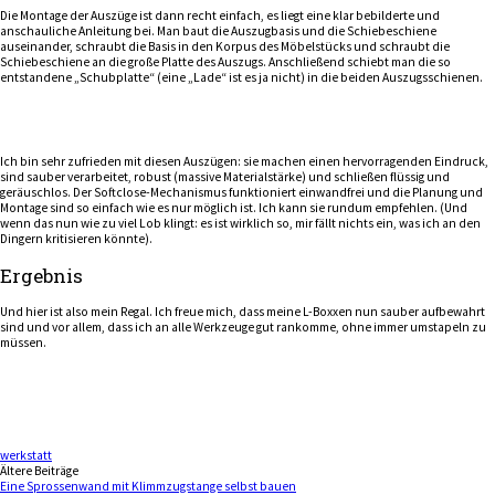
Die Montage der Auszüge ist dann recht einfach, es liegt eine klar bebilderte und
anschauliche Anleitung bei. Man baut die Auszugbasis und die Schiebeschiene
auseinander, schraubt die Basis in den Korpus des Möbelstücks und schraubt die
Schiebeschiene an die große Platte des Auszugs. Anschließend schiebt man die so
entstandene „Schubplatte“ (eine „Lade“ ist es ja nicht) in die beiden Auszugsschienen.
Ich bin sehr zufrieden mit diesen Auszügen: sie machen einen hervorragenden Eindruck,
sind sauber verarbeitet, robust (massive Materialstärke) und schließen flüssig und
geräuschlos. Der Softclose-Mechanismus funktioniert einwandfrei und die Planung und
Montage sind so einfach wie es nur möglich ist. Ich kann sie rundum empfehlen. (Und
wenn das nun wie zu viel Lob klingt: es ist wirklich so, mir fällt nichts ein, was ich an den
Dingern kritisieren könnte).
Ergebnis
Und hier ist also mein Regal. Ich freue mich, dass meine L-Boxxen nun sauber aufbewahrt
sind und vor allem, dass ich an alle Werkzeuge gut rankomme, ohne immer umstapeln zu
müssen.
werkstatt
Beitragsnavigation
Ältere Beiträge
Eine Sprossenwand mit Klimmzugstange selbst bauen