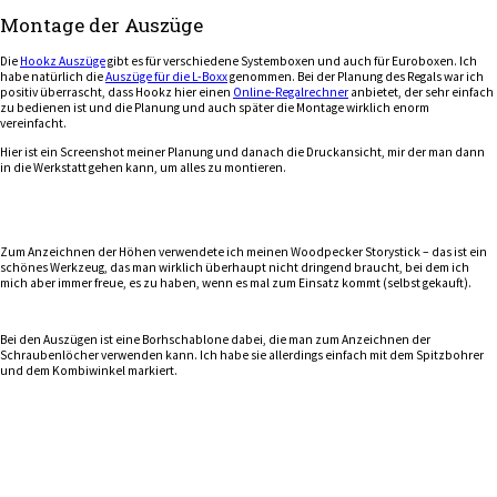
Montage der Auszüge
Die
Hookz Auszüge
gibt es für verschiedene Systemboxen und auch für Euroboxen. Ich
habe natürlich die
Auszüge für die L-Boxx
genommen. Bei der Planung des Regals war ich
positiv überrascht, dass Hookz hier einen
Online-Regalrechner
anbietet, der sehr einfach
zu bedienen ist und die Planung und auch später die Montage wirklich enorm
vereinfacht.
Hier ist ein Screenshot meiner Planung und danach die Druckansicht, mir der man dann
in die Werkstatt gehen kann, um alles zu montieren.
Zum Anzeichnen der Höhen verwendete ich meinen Woodpecker Storystick – das ist ein
schönes Werkzeug, das man wirklich überhaupt nicht dringend braucht, bei dem ich
mich aber immer freue, es zu haben, wenn es mal zum Einsatz kommt (selbst gekauft).
Bei den Auszügen ist eine Borhschablone dabei, die man zum Anzeichnen der
Schraubenlöcher verwenden kann. Ich habe sie allerdings einfach mit dem Spitzbohrer
und dem Kombiwinkel markiert.