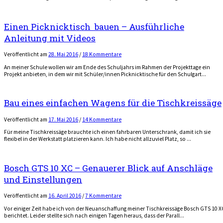
Einen Picknicktisch bauen – Ausführliche
Anleitung mit Videos
Veröffentlicht
am
28. Mai 2016
/
18 Kommentare
An meiner Schule wollen wir am Ende des Schuljahrs im Rahmen der Projekttage ein
Projekt anbieten, in dem wir mit Schüler/innen Picknicktische für den Schulgart...
Bau eines einfachen Wagens für die Tischkreissäge
Veröffentlicht
am
17. Mai 2016
/
14 Kommentare
Für meine Tischkreissäge brauchte ich einen fahrbaren Unterschrank, damit ich sie
flexibel in der Werkstatt platzieren kann. Ich habe nicht allzuviel Platz, so ...
Bosch GTS 10 XC – Genauerer Blick auf Anschläge
und Einstellungen
Veröffentlicht
am
16. April 2016
/
7 Kommentare
Vor einiger Zeit habe ich von der Neuanschaffung meiner Tischkreissäge Bosch GTS 10 X
berichtet. Leider stellte sich nach einigen Tagen heraus, dass der Parall...