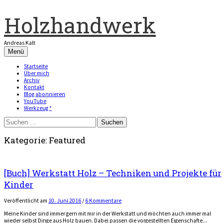
Zum
Inhalt
Holzhandwerk
überspringen
Andreas Kalt
Menü
Startseite
Über mich
Archiv
Kontakt
Blog abonnieren
YouTube
Werkzeug *
Suchen
nach:
Kategorie:
Featured
[Buch] Werkstatt Holz – Techniken und Projekte für
Kinder
Veröffentlicht
am
10. Juni 2016
/
6 Kommentare
Meine Kinder sind immer gern mit mir in der Werkstatt und möchten auch immer mal
wieder selbst Dinge aus Holz bauen. Dabei passen die vorgestellten Eigenschafte...