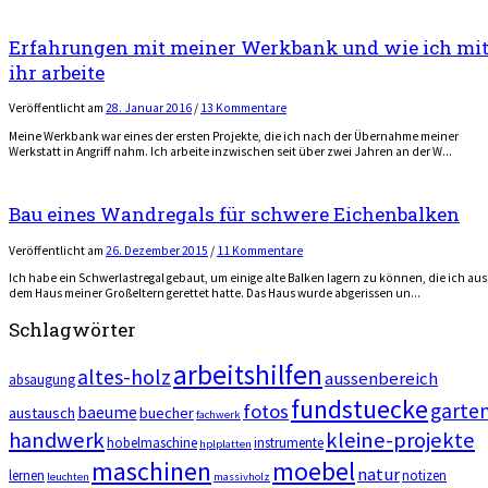
Erfahrungen mit meiner Werkbank und wie ich mi
ihr arbeite
Veröffentlicht
am
28. Januar 2016
/
13 Kommentare
Meine Werkbank war eines der ersten Projekte, die ich nach der Übernahme meiner
Werkstatt in Angriff nahm. Ich arbeite inzwischen seit über zwei Jahren an der W...
Bau eines Wandregals für schwere Eichenbalken
Veröffentlicht
am
26. Dezember 2015
/
11 Kommentare
Ich habe ein Schwerlastregal gebaut, um einige alte Balken lagern zu können, die ich aus
dem Haus meiner Großeltern gerettet hatte. Das Haus wurde abgerissen un...
Schlagwörter
arbeitshilfen
altes-holz
aussenbereich
absaugung
fundstuecke
garte
fotos
baeume
austausch
buecher
fachwerk
handwerk
kleine-projekte
hobelmaschine
instrumente
hplplatten
maschinen
moebel
natur
lernen
notizen
leuchten
massivholz