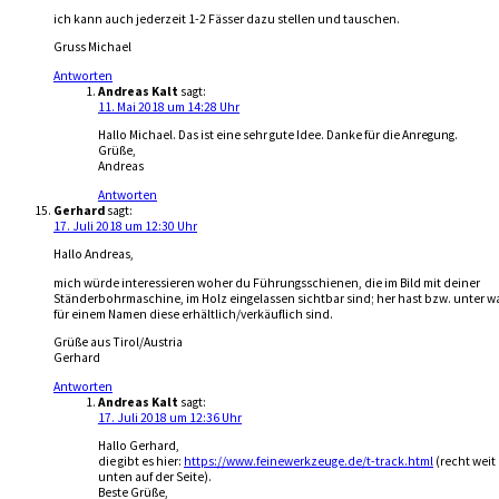
ich kann auch jederzeit 1-2 Fässer dazu stellen und tauschen.
Gruss Michael
Antworten
Andreas Kalt
sagt:
11. Mai 2018 um 14:28 Uhr
Hallo Michael. Das ist eine sehr gute Idee. Danke für die Anregung.
Grüße,
Andreas
Antworten
Gerhard
sagt:
17. Juli 2018 um 12:30 Uhr
Hallo Andreas,
mich würde interessieren woher du Führungsschienen, die im Bild mit deiner
Ständerbohrmaschine, im Holz eingelassen sichtbar sind; her hast bzw. unter w
für einem Namen diese erhältlich/verkäuflich sind.
Grüße aus Tirol/Austria
Gerhard
Antworten
Andreas Kalt
sagt:
17. Juli 2018 um 12:36 Uhr
Hallo Gerhard,
die gibt es hier:
https://www.feinewerkzeuge.de/t-track.html
(recht weit
unten auf der Seite).
Beste Grüße,