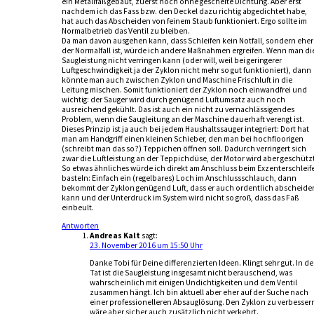
ein Metallfaß gebaut, zuerst noch ohne gescheite Dichtung. Aber erst
nachdem ich das Fass bzw. den Deckel dazu richtig abgedichtet habe,
hat auch das Abscheiden von feinem Staub funktioniert. Ergo sollte im
Normalbetrieb das Ventil zu bleiben.
Da man davon ausgehen kann, dass Schleifen kein Notfall, sondern eher
der Normalfall ist, würde ich andere Maßnahmen ergreifen. Wenn man di
Saugleistung nicht verringen kann (oder will, weil bei geringerer
Luftgeschwindigkeit ja der Zyklon nicht mehr so gut funktioniert), dann
könnte man auch zwischen Zyklon und Maschine Frischluft in die
Leitung mischen. Somit funktioniert der Zyklon noch einwandfrei und
wichtig: der Sauger wird durch genügend Luftumsatz auch noch
ausreichend gekühlt. Das ist auch ein nicht zu vernachlässigendes
Problem, wenn die Saugleitung an der Maschine dauerhaft verengt ist.
Dieses Prinzip ist ja auch bei jedem Haushaltssauger integriert: Dort hat
man am Handgriff einen kleinen Schieber, den man bei hochfloorigen
(schreibt man das so?) Teppichen öffnen soll. Dadurch verringert sich
zwar die Luftleistung an der Teppichdüse, der Motor wird aber geschützt
So etwas ähnliches würde ich direkt am Anschluss beim Exzenterschleif
basteln: Einfach ein (regelbares) Loch im Anschlussschlauch, dann
bekommt der Zyklon genügend Luft, dass er auch ordentlich abscheide
kann und der Unterdruck im System wird nicht so groß, dass das Faß
einbeult.
Antworten
Andreas Kalt
sagt:
23. November 2016 um 15:50 Uhr
Danke Tobi für Deine differenzierten Ideen. Klingt sehr gut. In de
Tat ist die Saugleistung insgesamt nicht berauschend, was
wahrscheinlich mit einigen Undichtigkeiten und dem Ventil
zusammen hängt. Ich bin aktuell aber eher auf der Suche nach
einer professionelleren Absauglösung. Den Zyklon zu verbesser
wäre aber sicher auch zusätzlich nicht verkehrt.