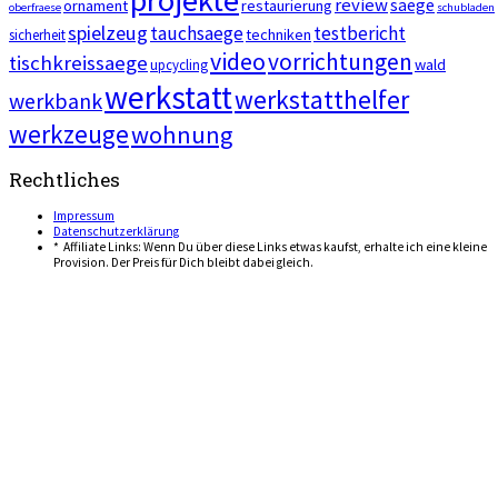
projekte
review
saege
ornament
restaurierung
oberfraese
schubladen
spielzeug
tauchsaege
testbericht
techniken
sicherheit
video
vorrichtungen
tischkreissaege
wald
upcycling
werkstatt
werkstatthelfer
werkbank
werkzeuge
wohnung
Rechtliches
Impressum
Datenschutzerklärung
* Affiliate Links: Wenn Du über diese Links etwas kaufst, erhalte ich eine kleine
Provision. Der Preis für Dich bleibt dabei gleich.