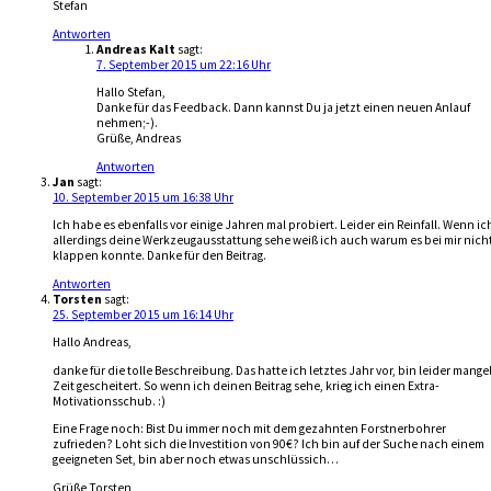
Stefan
Antworten
Andreas Kalt
sagt:
7. September 2015 um 22:16 Uhr
Hallo Stefan,
Danke für das Feedback. Dann kannst Du ja jetzt einen neuen Anlauf
nehmen;-).
Grüße, Andreas
Antworten
Jan
sagt:
10. September 2015 um 16:38 Uhr
Ich habe es ebenfalls vor einige Jahren mal probiert. Leider ein Reinfall. Wenn ic
allerdings deine Werkzeugausstattung sehe weiß ich auch warum es bei mir nich
klappen konnte. Danke für den Beitrag.
Antworten
Torsten
sagt:
25. September 2015 um 16:14 Uhr
Hallo Andreas,
danke für die tolle Beschreibung. Das hatte ich letztes Jahr vor, bin leider mange
Zeit gescheitert. So wenn ich deinen Beitrag sehe, krieg ich einen Extra-
Motivationsschub. :)
Eine Frage noch: Bist Du immer noch mit dem gezahnten Forstnerbohrer
zufrieden? Loht sich die Investition von 90€? Ich bin auf der Suche nach einem
geeigneten Set, bin aber noch etwas unschlüssich…
Grüße Torsten