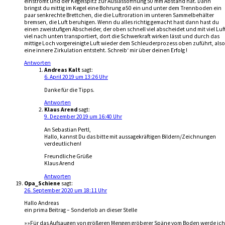
einströmt und der Kegelspitz zur Auslassöffnung 50 mm Abstand hat. Dann
bringst du mittig im Kegel eine Bohrung ø50 ein und unter dem Trennboden ein
paar senkrechte Brettchen, die die Luftroration im unteren Sammelbehälter
bremsen, die Luft beruhigen. Wenn du alles richtig gemacht hast dann hast du
einen zweistufigen Abscheider, der oben schnell viel abscheidet und mit viel Luf
viel nach unten transportiert, dort die Schwerkraft wirken lässt und durch das
mittige Loch vorgereinigte Luft wieder dem Schleuderprozess oben zuführt, also
eine innere Zirkulation entsteht. Schreib‘ mir über deinen Erfolg !
Antworten
Andreas Kalt
sagt:
6. April 2019 um 13:26 Uhr
Danke für die Tipps.
Antworten
Klaus Arend
sagt:
9. Dezember 2019 um 16:40 Uhr
An Sebastian Pertl,
Hallo, kannst Du das bitte mit aussagekräftigen Bildern/Zeichnungen
verdeutlichen!
Freundliche Grüße
Klaus Arend
Antworten
Opa_Schiene
sagt:
26. September 2020 um 18:11 Uhr
Hallo Andreas
ein prima Beitrag – Sonderlob an dieser Stelle
»»Für das Aufsaugen von größeren Mengen gröberer Späne vom Boden werde ich