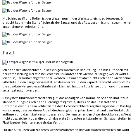
Mit Schiebegriff und Rollen ist der Wagen nun in der Werkstatt leicht zu bewegen. Er
braucht kaum mehr Standfläche als der Sauger und das Absaugrohr ist nun sogar in eine
angenehmeren Arbeitshöhe.
Fazit
Ich habe den Abscheider nun seit einigen Wochen in Benutzung und bin zufrieden mit
der Verbesserung. Der feinste Schleifstaub landet nach wie vor im Sauger, weil er wohl zu
leicht ist, um sauber abgetrennt zu werden. Das macht aber nichts: Ich habe wieder eine
Filtertüte in den Sauger eingesetzt, so dass der Staub den Papierfilter nicht verstopft. Da
die absolute Menge dieses Staubs sehr klein ist, hält die Tüte lange durch und muss nur
selten getauscht werden.
Das System funktioniert meist sehr gut, das Absaugen von normalen Spänen und Staub
klappt reibungslos. Ich habe allerdings festgestellt, dass sich das Fass trotz des
Unterdruckventils beim Schleifen mit dem Exzenterschleifer regelmäßig einbeult. Das lieg
wohl daran, dass bei dieser Arbeit die Ansauglöcher ja fast komplett auf dem Werkstück
aufliegen und damit fast verschlossen sind. Den enstehenden Unterdruck kann das Vent
nicht ausgleichen (oder die durch das erste Einbeulen entstandenen Schwachstellen i
Plastik geben leichter nach als das Ventil).
Für das Aufsaugen von größeren Mengen gröberer Späne vom Boden werde ich mir wohl