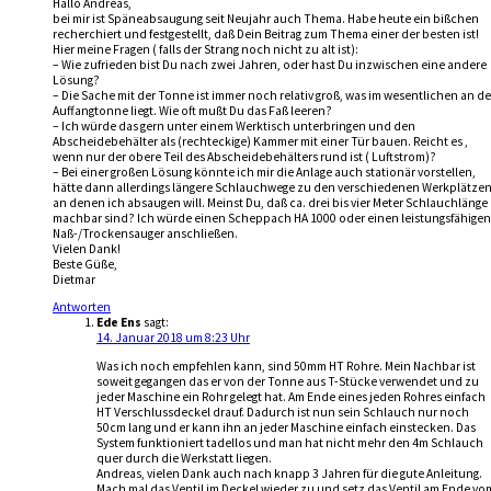
Hallo Andreas,
bei mir ist Späneabsaugung seit Neujahr auch Thema. Habe heute ein bißchen
recherchiert und festgestellt, daß Dein Beitrag zum Thema einer der besten ist!
Hier meine Fragen ( falls der Strang noch nicht zu alt ist):
– Wie zufrieden bist Du nach zwei Jahren, oder hast Du inzwischen eine andere
Lösung?
– Die Sache mit der Tonne ist immer noch relativ groß, was im wesentlichen an de
Auffangtonne liegt. Wie oft mußt Du das Faß leeren?
– Ich würde das gern unter einem Werktisch unterbringen und den
Abscheidebehälter als (rechteckige) Kammer mit einer Tür bauen. Reicht es ,
wenn nur der obere Teil des Abscheidebehälters rund ist ( Luftstrom)?
– Bei einer großen Lösung könnte ich mir die Anlage auch stationär vorstellen,
hätte dann allerdings längere Schlauchwege zu den verschiedenen Werkplätzen
an denen ich absaugen will. Meinst Du, daß ca. drei bis vier Meter Schlauchlänge
machbar sind? Ich würde einen Scheppach HA 1000 oder einen leistungsfähigen
Naß-/Trockensauger anschließen.
Vielen Dank!
Beste Güße,
Dietmar
Antworten
Ede Ens
sagt:
14. Januar 2018 um 8:23 Uhr
Was ich noch empfehlen kann, sind 50mm HT Rohre. Mein Nachbar ist
soweit gegangen das er von der Tonne aus T-Stücke verwendet und zu
jeder Maschine ein Rohr gelegt hat. Am Ende eines jeden Rohres einfach
HT Verschlussdeckel drauf. Dadurch ist nun sein Schlauch nur noch
50cm lang und er kann ihn an jeder Maschine einfach einstecken. Das
System funktioniert tadellos und man hat nicht mehr den 4m Schlauch
quer durch die Werkstatt liegen.
Andreas, vielen Dank auch nach knapp 3 Jahren für die gute Anleitung.
Mach mal das Ventil im Deckel wieder zu und setz das Ventil am Ende vo