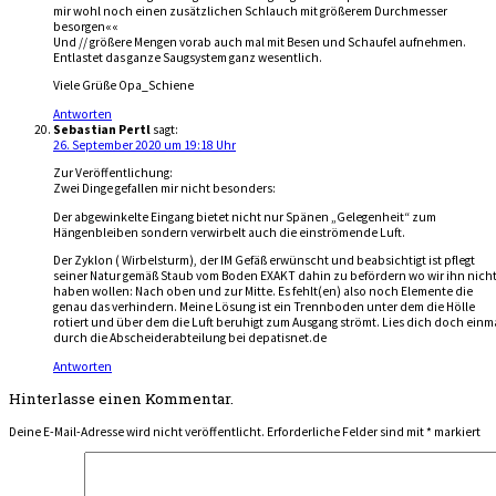
mir wohl noch einen zusätzlichen Schlauch mit größerem Durchmesser
besorgen««
Und // größere Mengen vorab auch mal mit Besen und Schaufel aufnehmen.
Entlastet das ganze Saugsystem ganz wesentlich.
Viele Grüße Opa_Schiene
Antworten
Sebastian Pertl
sagt:
26. September 2020 um 19:18 Uhr
Zur Veröffentlichung:
Zwei Dinge gefallen mir nicht besonders:
Der abgewinkelte Eingang bietet nicht nur Spänen „Gelegenheit“ zum
Hängenbleiben sondern verwirbelt auch die einströmende Luft.
Der Zyklon ( Wirbelsturm), der IM Gefäß erwünscht und beabsichtigt ist pflegt
seiner Natur gemäß Staub vom Boden EXAKT dahin zu befördern wo wir ihn nich
haben wollen: Nach oben und zur Mitte. Es fehlt(en) also noch Elemente die
genau das verhindern. Meine Lösung ist ein Trennboden unter dem die Hölle
rotiert und über dem die Luft beruhigt zum Ausgang strömt. Lies dich doch einm
durch die Abscheiderabteilung bei depatisnet.de
Antworten
Hinterlasse einen Kommentar.
Deine E-Mail-Adresse wird nicht veröffentlicht.
Erforderliche Felder sind mit
*
markiert