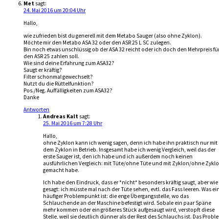
Met
sagt:
24. Mai 2016 um 20:04 Uhr
Hallo,
wie zufrieden bist du generell mit dem Metabo Sauger (also ohne Zyklon).
Möchte mir den Metabo ASA 32 oder den ASR 25 L SC zulegen.
Bin noch etwas unschlüssig ob der ASA 32 reicht oder ich doch den Mehrpreis fü
den ASR 25 zahlen soll.
Wie sind deine Erfahrung zum ASA32?
Saugt er kräftig?
Filter schonmal gewechselt?
Nutzt du die Rüttelfunktion?
Pos./Neg. Auffälligkeiten zum ASA32?
Danke
Antworten
Andreas Kalt
sagt:
25. Mai 2016 um 7:28 Uhr
Hallo,
ohne Zyklon kann ich wenig sagen, denn ich habe ihn praktisch nur mit
dem Zyklon in Betrieb. Insgesamt habe ich wenig Vergleich, weil das der
erste Sauger ist, den ich habe und ich außerdem noch keinen
ausführlichen Vergleich: mit Tüte/ohne Tüte und mit Zyklon/ohne Zykl
gemacht habe.
Ich habe den Eindruck, dass er *nicht* besonders kräftig saugt, aber wie
gesagt: ich müsste mal nach der Tüte sehen, evtl. das Fass leeren. Was ei
häufiger Problempunkt ist: die enge Übergangsstelle, wo das
Schlauchende an der Maschine befestigt wird. Sobale ein paar Späne
mehr kommen oder ein größeres Stück aufgesaugt wird, verstopft diese
Stelle, weil sie deutlich dünner als der Rest des Schlauchs ist. Das Probl