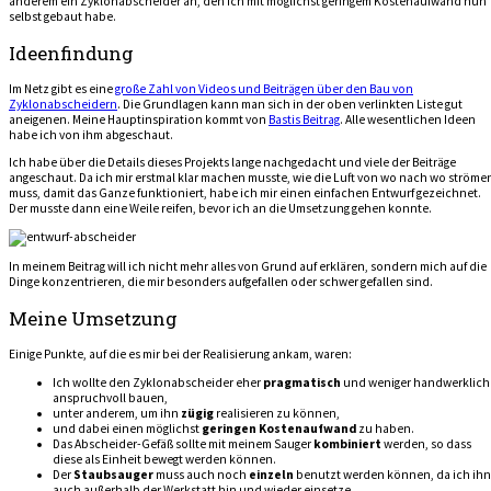
anderem ein Zyklonabscheider an, den ich mit möglichst geringem Kostenaufwand nun
selbst gebaut habe.
Ideenfindung
Im Netz gibt es eine
große Zahl von Videos und Beiträgen über den Bau von
Zyklonabscheidern
. Die Grundlagen kann man sich in der oben verlinkten Liste gut
aneigenen. Meine Hauptinspiration kommt von
Bastis Beitrag
. Alle wesentlichen Ideen
habe ich von ihm abgeschaut.
Ich habe über die Details dieses Projekts lange nachgedacht und viele der Beiträge
angeschaut. Da ich mir erstmal klar machen musste, wie die Luft von wo nach wo ströme
muss, damit das Ganze funktioniert, habe ich mir einen einfachen Entwurf gezeichnet.
Der musste dann eine Weile reifen, bevor ich an die Umsetzung gehen konnte.
In meinem Beitrag will ich nicht mehr alles von Grund auf erklären, sondern mich auf die
Dinge konzentrieren, die mir besonders aufgefallen oder schwer gefallen sind.
Meine Umsetzung
Einige Punkte, auf die es mir bei der Realisierung ankam, waren:
Ich wollte den Zyklonabscheider eher
pragmatisch
und weniger handwerklich
anspruchvoll bauen,
unter anderem, um ihn
zügig
realisieren zu können,
und dabei einen möglichst
geringen Kostenaufwand
zu haben.
Das Abscheider-Gefäß sollte mit meinem Sauger
kombiniert
werden, so dass
diese als Einheit bewegt werden können.
Der
Staubsauger
muss auch noch
einzeln
benutzt werden können, da ich ihn
auch außerhalb der Werkstatt hin und wieder einsetze.