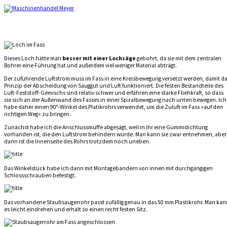
Dieses Loch hätte man
besser mit einer Lochsäge
gebohrt, da sie mit dem zentralen
Bohrer eine Führung hat und außerdem viel weniger Material abträgt.
Der zuführende Luftstrom muss im Fass in eine Kreisbewegung versetzt werden, damit d
Prinzip der Abscheidung von Sauggut und Luft funktioniert. Die festen Bestandteile des
Luft-Feststoff-Gemischs sind relativ schwer und erfahren eine starke Fliehkraft, so dass
sie sich an der Außenwand des Fasses in einer Spiralbewegung nach unten bewegen. Ich
habe daher einen 90°-Winkel des Platikrohrs verwendet, um die Zuluft im Fass »auf den
richtigen Weg« zu bringen.
Zunächst habe ich die Anschlussmuffe abgesägt, weil in ihr eine Gummidichtung
vorhanden ist, die den Luftstrom behindern würde. Man kann sie zwar entnehmen, aber
dann ist die Innenseite des Rohrs trotzdem noch uneben.
Das Winkelstück habe ich dann mit Montagebändern von innen mit durchgängigen
Schlossschrauben befestigt.
Das vorhandene Staubsaugerrohr passt zufällig genau in das 50 mm Plastikrohr. Man kan
es leicht eindrehen und erhält so einen recht festen Sitz.