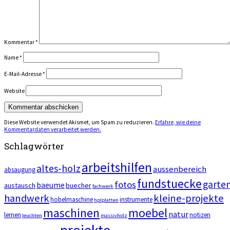
Kommentar
*
Name
*
E-Mail-Adresse
*
Website
Diese Website verwendet Akismet, um Spam zu reduzieren.
Erfahre, wie deine
Kommentardaten verarbeitet werden.
Schlagwörter
arbeitshilfen
altes-holz
aussenbereich
absaugung
fundstuecke
garte
fotos
baeume
austausch
buecher
fachwerk
handwerk
kleine-projekte
hobelmaschine
instrumente
hplplatten
maschinen
moebel
natur
lernen
notizen
leuchten
massivholz