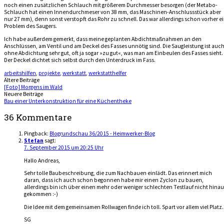
noch einen zusätzlichen Schlauch mit größerem Durchmesser besorgen (der Metabo-
Schlauch hat einen Innendurchmeser von 38 mm, das Maschinen-Anschlussstück aber
nur 27 mm), denn sonst verstopft das Rohr zu schnell. Das war allerdings schon vorher e
Problem des Saugers.
Ich habe außerdem gemerkt, dass meine geplanten Abdichtmaßnahmen an den
Anschlüssen, am Ventil und am Deckel des Fasses unnötig sind. Die Saugleistung ist auc
ohne Abdichtung sehr gut, oft ja sogar »zu gut«, was man am Einbeulen des Fasses sieht.
Der Deckel dichtet sich selbst durch den Unterdruck im Fass.
arbeitshilfen
,
projekte
,
werkstatt
,
werkstatthelfer
Beitragsnavigation
Ältere Beiträge
[Foto] Morgens im Wald
Neuere Beiträge
Bau einer Unterkonstruktion für eine Küchentheke
36 Kommentare
Pingback:
Blogrundschau 36/2015 - Heimwerker-Blog
Stefan
sagt:
7. September 2015 um 20:25 Uhr
Hallo Andreas,
Sehr tolle Baubeschreibung, die zum Nachbauen einlädt. Das erinnert mich
daran, dass ich auch schon begonnen habe mir einen Zyclon zu bauen,
allerdings bin ich über einen mehr oder weniger schlechten Testlauf nicht hinau
gekommen :-)
Die Idee mit dem gemeinsamen Rollwagen finde ich toll. Spart vor allem viel Platz.
SG