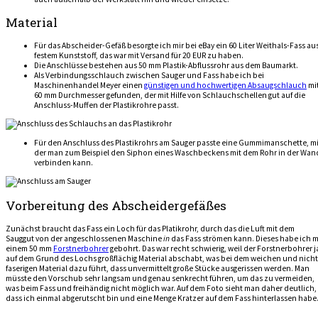
Material
Für das Abscheider-Gefäß besorgte ich mir bei eBay ein 60 Liter Weithals-Fass au
festem Kunststoff, das war mit Versand für 20 EUR zu haben.
Die Anschlüsse bestehen aus 50 mm Plastik-Abflussrohr aus dem Baumarkt.
Als Verbindungsschlauch zwischen Sauger und Fass habe ich bei
Maschinenhandel Meyer einen
günstigen und hochwertigen Absaugschlauch
mi
60 mm Durchmesser gefunden, der mit Hilfe von Schlauchschellen gut auf die
Anschluss-Muffen der Plastikrohre passt.
Für den Anschluss des Plastikrohrs am Sauger passte eine Gummimanschette, mi
der man zum Beispiel den Siphon eines Waschbeckens mit dem Rohr in der Wan
verbinden kann.
Vorbereitung des Abscheidergefäßes
Zunächst braucht das Fass ein Loch für das Platikrohr, durch das die Luft mit dem
Sauggut von der angeschlossenen Maschine
in
das Fass strömen kann. Dieses habe ich m
einem 50 mm
Forstnerbohrer
gebohrt. Das war recht schwierig, weil der Forstnerbohrer j
auf dem Grund des Lochs großflächig Material abschabt, was bei dem weichen und nicht
faserigen Material dazu führt, dass unvermittelt große Stücke ausgerissen werden. Man
müsste den Vorschub sehr langsam und genau senkrecht führen, um das zu vermeiden,
was beim Fass und freihändig nicht möglich war. Auf dem Foto sieht man daher deutlich,
dass ich einmal abgerutscht bin und eine Menge Kratzer auf dem Fass hinterlassen habe