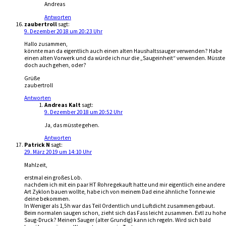
Andreas
Antworten
zaubertroll
sagt:
9. Dezember 2018 um 20:23 Uhr
Hallo zusammen,
könnte man da eigentlich auch einen alten Haushaltssauger verwenden? Habe
einen alten Vorwerk und da würde ich nur die „Saugeinheit“ verwenden. Müsste
doch auch gehen, oder?
Grüße
zaubertroll
Antworten
Andreas Kalt
sagt:
9. Dezember 2018 um 20:52 Uhr
Ja, das müsste gehen.
Antworten
Patrick N
sagt:
29. März 2019 um 14:10 Uhr
Mahlzeit,
erstmal ein großes Lob.
nachdem ich mit ein paar HT Rohre gekauft hatte und mir eigentlich eine andere
Art Zyklon bauen wollte, habe ich von meinem Dad eine ähnliche Tonne wie
deine bekommen.
In Weniger als 1,5h war das Teil Ordentlich und Luftdicht zusammen gebaut.
Beim normalen saugen schon, zieht sich das Fass leicht zusammen. Evtl zu hohe
Saug-Druck? Meinen Sauger (alter Grundig) kann ich regeln. Wird sich bald