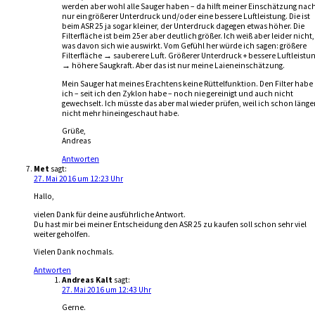
werden aber wohl alle Sauger haben – da hilft meiner Einschätzung nac
nur ein größerer Unterdruck und/oder eine bessere Luftleistung. Die ist
beim ASR 25 ja sogar kleiner, der Unterdruck dagegen etwas höher. Die
Filterfläche ist beim 25er aber deutlich größer. Ich weiß aber leider nicht,
was davon sich wie auswirkt. Vom Gefühl her würde ich sagen: größere
Filterfläche → sauberere Luft. Größerer Unterdruck + bessere Luftleistu
→ höhere Saugkraft. Aber das ist nur meine Laieneinschätzung.
Mein Sauger hat meines Erachtens keine Rüttelfunktion. Den Filter habe
ich – seit ich den Zyklon habe – noch nie gereinigt und auch nicht
gewechselt. Ich müsste das aber mal wieder prüfen, weil ich schon länge
nicht mehr hineingeschaut habe.
Grüße,
Andreas
Antworten
Met
sagt:
27. Mai 2016 um 12:23 Uhr
Hallo,
vielen Dank für deine ausführliche Antwort.
Du hast mir bei meiner Entscheidung den ASR 25 zu kaufen soll schon sehr viel
weiter geholfen.
Vielen Dank nochmals.
Antworten
Andreas Kalt
sagt:
27. Mai 2016 um 12:43 Uhr
Gerne.