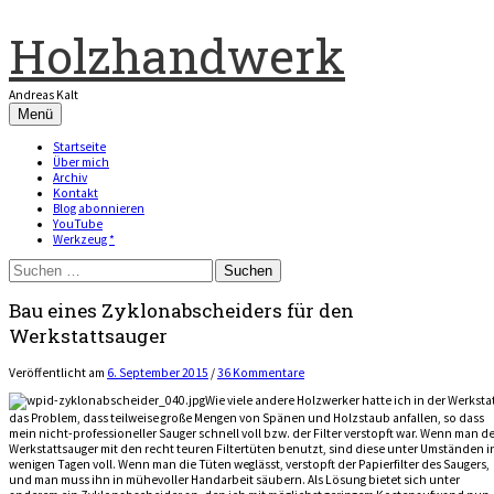
Zum
Inhalt
Holzhandwerk
überspringen
Andreas Kalt
Menü
Startseite
Über mich
Archiv
Kontakt
Blog abonnieren
YouTube
Werkzeug *
Suchen
nach:
Bau eines Zyklonabscheiders für den
Werkstattsauger
Veröffentlicht
am
6. September 2015
/
36 Kommentare
Wie viele andere Holzwerker hatte ich in der Werksta
das Problem, dass teilweise große Mengen von Spänen und Holzstaub anfallen, so dass
mein nicht-professioneller Sauger schnell voll bzw. der Filter verstopft war. Wenn man d
Werkstattsauger mit den recht teuren Filtertüten benutzt, sind diese unter Umständen i
wenigen Tagen voll. Wenn man die Tüten weglässt, verstopft der Papierfilter des Saugers,
und man muss ihn in mühevoller Handarbeit säubern. Als Lösung bietet sich unter