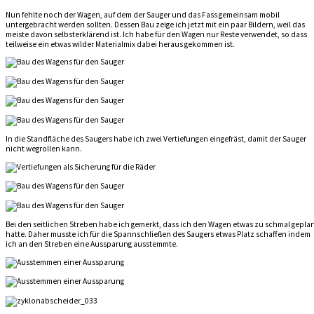
Nun fehlte noch der Wagen, auf dem der Sauger und das Fass gemeinsam mobil
untergebracht werden sollten. Dessen Bau zeige ich jetzt mit ein paar Bildern, weil das
meiste davon selbsterklärend ist. Ich habe für den Wagen nur Reste verwendet, so dass
teilweise ein etwas wilder Materialmix dabei heraus gekommen ist.
In die Standfläche des Saugers habe ich zwei Vertiefungen eingefräst, damit der Sauger
nicht wegrollen kann.
Bei den seitlichen Streben habe ich gemerkt, dass ich den Wagen etwas zu schmal gepla
hatte. Daher musste ich für die Spannschließen des Saugers etwas Platz schaffen indem
ich an den Streben eine Aussparung ausstemmte.