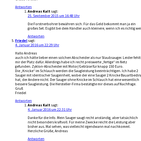
Antworten
Andreas Kalt
sagt:
25. September 2015 um 16:48 Uhr
Die Forstnerbohrer bewähren sich. Für das Geld bekommt man ja ein
großes Set. Es gibt bei dem Händler auch kleinere, wenn ich es richtig we
Antworten
Friedel
sagt:
4. Januar 2016 um 22:29 Uhr
Hallo Andreas
auch ich hätte lieber einen solchen Abscheider als nur Staubsauger. Leider fehlt
mir der Platz dafür. Allerdings habe ich recht preiswerte „fertige“ im Netz
gefunden. Zyklon-Abscheider mit Motor/Gebläse für knapp 150 Euro.
Die „Knicke“ im Schlauch werden die Saugleistung beeinträchtigen. Ich habe 2
Sauger mit identischer Saugeinheit, wobei der eine Sauger 2 Knicke Bauartbedin
hat, der Andere nicht. Der Sauger ohne Knicke im Schlauch hat eine wesentlich
bessere Saugleistung. Die Hersteller-Firma bestätigte mir dieses auf Nachfrage.
Gruß
Friedel
Antworten
Andreas Kalt
sagt:
4. Januar 2016 um 22:31 Uhr
Danke für die Info. Mein Sauger saugt recht anständig, aber tatsächlich
nicht besonders kraftvoll. Für meine Zwecke reicht die Leistung aber
bisher aus. Mal sehen, was vielleicht irgendwann mal nachkommt.
Herzliche Grüße, Andreas
Antworten