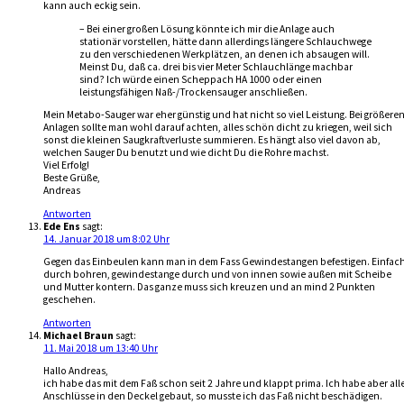
kann auch eckig sein.
– Bei einer großen Lösung könnte ich mir die Anlage auch
stationär vorstellen, hätte dann allerdings längere Schlauchwege
zu den verschiedenen Werkplätzen, an denen ich absaugen will.
Meinst Du, daß ca. drei bis vier Meter Schlauchlänge machbar
sind? Ich würde einen Scheppach HA 1000 oder einen
leistungsfähigen Naß-/Trockensauger anschließen.
Mein Metabo-Sauger war eher günstig und hat nicht so viel Leistung. Bei größere
Anlagen sollte man wohl darauf achten, alles schön dicht zu kriegen, weil sich
sonst die kleinen Saugkraftverluste summieren. Es hängt also viel davon ab,
welchen Sauger Du benutzt und wie dicht Du die Rohre machst.
Viel Erfolg!
Beste Grüße,
Andreas
Antworten
Ede Ens
sagt:
14. Januar 2018 um 8:02 Uhr
Gegen das Einbeulen kann man in dem Fass Gewindestangen befestigen. Einfac
durch bohren, gewindestange durch und von innen sowie außen mit Scheibe
und Mutter kontern. Das ganze muss sich kreuzen und an mind 2 Punkten
geschehen.
Antworten
Michael Braun
sagt:
11. Mai 2018 um 13:40 Uhr
Hallo Andreas,
ich habe das mit dem Faß schon seit 2 Jahre und klappt prima. Ich habe aber all
Anschlüsse in den Deckel gebaut, so musste ich das Faß nicht beschädigen.