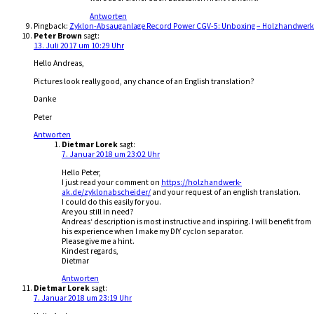
Antworten
Pingback:
Zyklon-Absauganlage Record Power CGV-5: Unboxing – Holzhandwerk
Peter Brown
sagt:
13. Juli 2017 um 10:29 Uhr
Hello Andreas,
Pictures look really good, any chance of an English translation?
Danke
Peter
Antworten
Dietmar Lorek
sagt:
7. Januar 2018 um 23:02 Uhr
Hello Peter,
I just read your comment on
https://holzhandwerk-
ak.de/zyklonabscheider/
and your request of an english translation.
I could do this easily for you.
Are you still in need?
Andreas‘ description is most instructive and inspiring. I will benefit from
his experience when I make my DIY cyclon separator.
Please give me a hint.
Kindest regards,
Dietmar
Antworten
Dietmar Lorek
sagt:
7. Januar 2018 um 23:19 Uhr