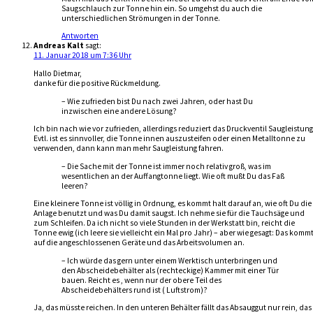
Saugschlauch zur Tonne hin ein. So umgehst du auch die
unterschiedlichen Strömungen in der Tonne.
Antworten
Andreas Kalt
sagt:
11. Januar 2018 um 7:36 Uhr
Hallo Dietmar,
danke für die positive Rückmeldung.
– Wie zufrieden bist Du nach zwei Jahren, oder hast Du
inzwischen eine andere Lösung?
Ich bin nach wie vor zufrieden, allerdings reduziert das Druckventil Saugleistung
Evtl. ist es sinnvoller, die Tonne innen auszusteifen oder einen Metalltonne zu
verwenden, dann kann man mehr Saugleistung fahren.
– Die Sache mit der Tonne ist immer noch relativ groß, was im
wesentlichen an der Auffangtonne liegt. Wie oft mußt Du das Faß
leeren?
Eine kleinere Tonne ist völlig in Ordnung, es kommt halt darauf an, wie oft Du die
Anlage benutzt und was Du damit saugst. Ich nehme sie für die Tauchsäge und
zum Schleifen. Da ich nicht so viele Stunden in der Werkstatt bin, reicht die
Tonne ewig (ich leere sie vielleicht ein Mal pro Jahr) – aber wie gesagt: Das komm
auf die angeschlossenen Geräte und das Arbeitsvolumen an.
– Ich würde das gern unter einem Werktisch unterbringen und
den Abscheidebehälter als (rechteckige) Kammer mit einer Tür
bauen. Reicht es , wenn nur der obere Teil des
Abscheidebehälters rund ist ( Luftstrom)?
Ja, das müsste reichen. In den unteren Behälter fällt das Absauggut nur rein, das