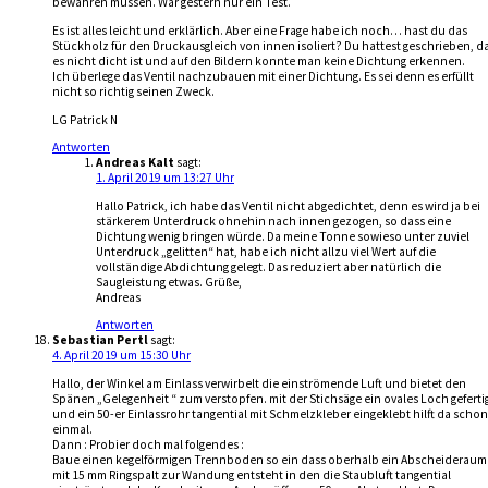
bewähren müssen. War gestern nur ein Test.
Es ist alles leicht und erklärlich. Aber eine Frage habe ich noch… hast du das
Stückholz für den Druckausgleich von innen isoliert? Du hattest geschrieben, d
es nicht dicht ist und auf den Bildern konnte man keine Dichtung erkennen.
Ich überlege das Ventil nachzubauen mit einer Dichtung. Es sei denn es erfüllt
nicht so richtig seinen Zweck.
LG Patrick N
Antworten
Andreas Kalt
sagt:
1. April 2019 um 13:27 Uhr
Hallo Patrick, ich habe das Ventil nicht abgedichtet, denn es wird ja bei
stärkerem Unterdruck ohnehin nach innen gezogen, so dass eine
Dichtung wenig bringen würde. Da meine Tonne sowieso unter zuviel
Unterdruck „gelitten“ hat, habe ich nicht allzu viel Wert auf die
vollständige Abdichtung gelegt. Das reduziert aber natürlich die
Saugleistung etwas. Grüße,
Andreas
Antworten
Sebastian Pertl
sagt:
4. April 2019 um 15:30 Uhr
Hallo, der Winkel am Einlass verwirbelt die einströmende Luft und bietet den
Spänen „Gelegenheit “ zum verstopfen. mit der Stichsäge ein ovales Loch geferti
und ein 50-er Einlassrohr tangential mit Schmelzkleber eingeklebt hilft da schon
einmal.
Dann : Probier doch mal folgendes :
Baue einen kegelförmigen Trennboden so ein dass oberhalb ein Abscheideraum
mit 15 mm Ringspalt zur Wandung entsteht in den die Staubluft tangential