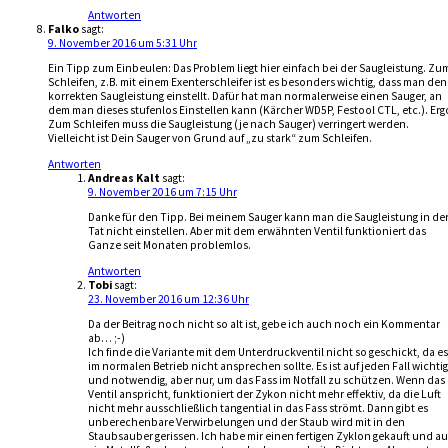
Antworten
Falko
sagt:
9. November 2016 um 5:31 Uhr
Ein Tipp zum Einbeulen: Das Problem liegt hier einfach bei der Saugleistung. Zu
Schleifen, z.B. mit einem Exenterschleifer ist es besonders wichtig, dass man den
korrekten Saugleistung einstellt. Dafür hat man normalerweise einen Sauger, an
dem man dieses stufenlos Einstellen kann (Kärcher WD5P, Festool CTL, etc.). Erg
Zum Schleifen muss die Saugleistung (je nach Sauger) verringert werden.
Vielleicht ist Dein Sauger von Grund auf „zu stark“ zum Schleifen.
Antworten
Andreas Kalt
sagt:
9. November 2016 um 7:15 Uhr
Danke für den Tipp. Bei meinem Sauger kann man die Saugleistung in de
Tat nicht einstellen. Aber mit dem erwähnten Ventil funktioniert das
Ganze seit Monaten problemlos.
Antworten
Tobi
sagt:
23. November 2016 um 12:36 Uhr
Da der Beitrag noch nicht so alt ist, gebe ich auch noch ein Kommentar
ab… ;-)
Ich finde die Variante mit dem Unterdruckventil nicht so geschickt, da es
im normalen Betrieb nicht ansprechen sollte. Es ist auf jeden Fall wichtig
und notwendig, aber nur, um das Fass im Notfall zu schützen. Wenn das
Ventil anspricht, funktioniert der Zykon nicht mehr effektiv, da die Luft
nicht mehr ausschließlich tangential in das Fass strömt. Dann gibt es
unberechenbare Verwirbelungen und der Staub wird mit in den
Staubsauber gerissen. Ich habe mir einen fertigen Zyklon gekauft und au