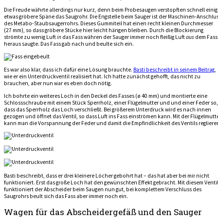
Die Freude währte allerdings nur kurz, denn beim Probesaugen verstopften schnell einig
etwas gröbere Späne das Saugrohr. Die Engstelle beim Sauger ist der Maschinen-Anschlu
des Metabo-Staubsaugerrohrs. Dieses Gummiteil hat einen recht kleinen Durchmesser
(27 mm), so dass gröbere Stücke hier leicht hängen bleiben. Durch die Blockierung
strömte zu wenig Luft
in
das Fass währen der Sauger immer noch fleißig Luft
aus
dem Fass
heraus saugte. Das Fass gab nach und beulte sich ein.
Es war also klar, dass ich dafür eine Lösung brauchte.
Basti beschreibt in seinem Beitrag
,
wie er ein Unterdruckventil realisiert hat. Ich hatte zunächst gehofft, das nicht zu
brauchen, aber nun war es eben doch nötig.
Ich bohrte ein weiteres Loch in den Deckel des Fasses (ø 40 mm) und montierte eine
Schlossschraube mit einem Stück Sperrholz, einer Flügelmutter und und einer Feder so,
dass das Sperrholz das Loch verschließt. Bei größerem Unterdruck wird es nach innen
gezogen und öffnet das Ventil, so dass Luft ins Fass einströmen kann. Mit der Flügelmutt
kann man die Vorspannung der Feder und damit die Empfindlichkeit des Ventils regliere
Basti beschreibt, dass er drei kleinere Löcher gebohrt hat – das hat aber bei mir nicht
funktioniert. Erst das große Loch hat den gewünschten Effekt gebracht. Mit diesem Venti
funktioniert der Abscheider beim Saugen nun gut, bei komplettem Verschluss des
Saugrohrs beult sich das Fass aber immer noch ein.
Wagen für das Abscheidergefäß und den Sauger