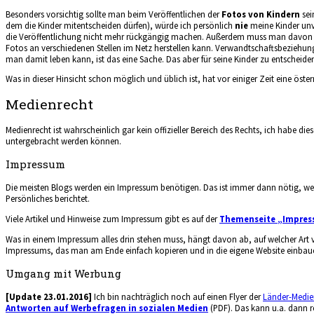
Besonders vorsichtig sollte man beim Veröffentlichen der
Fotos von Kindern
sei
dem die Kinder mitentscheiden dürfen), würde ich persönlich
nie
meine Kinder unve
die Veröffentlichung nicht mehr rückgängig machen. Außerdem muss man davon a
Fotos an verschiedenen Stellen im Netz herstellen kann. Verwandtschaftsbeziehu
man damit leben kann, ist das eine Sache. Das aber für seine Kinder zu entscheide
Was in dieser Hinsicht schon möglich und üblich ist, hat vor einiger Zeit eine öst
Medienrecht
Medienrecht ist wahrscheinlich gar kein offizieller Bereich des Rechts, ich habe d
untergebracht werden können.
Impressum
Die meisten Blogs werden ein Impressum benötigen. Das ist immer dann nötig, wenn 
Persönliches berichtet.
Viele Artikel und Hinweise zum Impressum gibt es auf der
Themenseite „Impres
Was in einem Impressum alles drin stehen muss, hängt davon ab, auf welcher Art v
Impressums, das man am Ende einfach kopieren und in die eigene Website einbau
Umgang mit Werbung
[Update 23.01.2016]
Ich bin nachträglich noch auf einen Flyer der
Länder-Medie
Antworten auf Werbefragen in sozialen Medien
(PDF). Das kann u.a. dann 