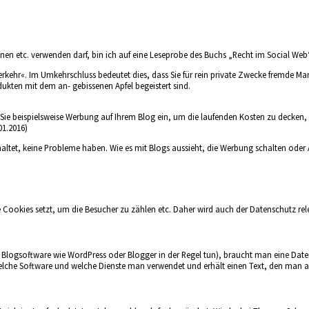
nen etc. verwenden darf, bin ich auf eine Leseprobe des Buchs „Recht im Social Web
rkehr«. Im Umkehrschluss bedeutet dies, dass Sie für rein private Zwecke fremde Ma
ukten mit dem an- gebissenen Apfel begeistert sind.
 Sie beispielsweise Werbung auf Ihrem Blog ein, um die laufenden Kosten zu decken, 
01.2016)
haltet, keine Probleme haben. Wie es mit Blogs aussieht, die Werbung schalten oder
e Cookies setzt, um die Besucher zu zählen etc. Daher wird auch der Datenschutz rel
 Blogsoftware wie WordPress oder Blogger in der Regel tun), braucht man eine Date
lche Software und welche Dienste man verwendet und erhält einen Text, den man al