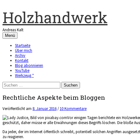
Zum
Inhalt
Holzhandwerk
überspringen
Andreas Kalt
Menü
Startseite
Über mich
Archiv
Kontakt
Blog abonnieren
YouTube
Werkzeug *
Suchen
nach:
Rechtliche Aspekte beim Bloggen
Veröffentlicht
am
8. Januar 2016
/
10 Kommentare
Vor einigen Tagen berichtete ein Holzwerken
geschützt, daher müsse er alle Erwähnungen dieses Begriffs löschen. Die bloße Aussi
Da jeder, der im Internet öffentlich schreibt, potentiell solchen Angriffen ausge
zu reagieren.