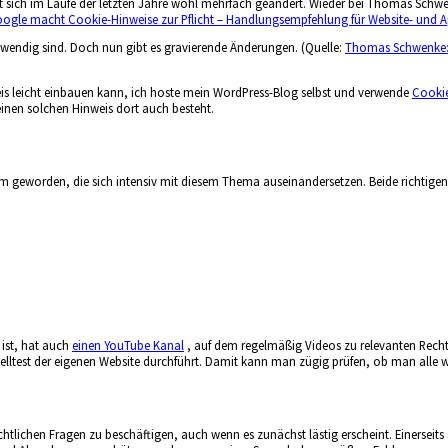
 sich im Laufe der letzten Jahre wohl mehrfach geändert. Wieder bei Thomas Schwenk
ogle macht Cookie-Hinweise zur Pflicht – Handlungsempfehlung für Website- und 
twendig sind. Doch nun gibt es gravierende Änderungen. (Quelle:
Thomas Schwenke: 
is leicht einbauen kann, ich hoste mein WordPress-Blog selbst und verwende
Cookie
 einen solchen Hinweis dort auch besteht.
geworden, die sich intensiv mit diesem Thema auseinandersetzen. Beide richtigen s
 ist, hat auch
einen YouTube Kanal
, auf dem regelmäßig Videos zu relevanten Rechts
nelltest der eigenen Website durchführt. Damit kann man zügig prüfen, ob man alle w
chtlichen Fragen zu beschäftigen, auch wenn es zunächst lästig erscheint. Einerseits 