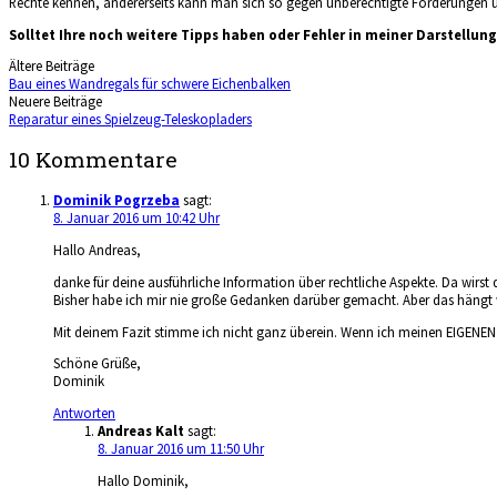
Rechte kennen, andererseits kann man sich so gegen unberechtigte Forderunge
Solltet Ihre noch weitere Tipps haben oder Fehler in meiner Darstellun
Beitragsnavigation
Ältere Beiträge
Bau eines Wandregals für schwere Eichenbalken
Neuere Beiträge
Reparatur eines Spielzeug-Teleskopladers
10 Kommentare
Dominik Pogrzeba
sagt:
8. Januar 2016 um 10:42 Uhr
Hallo Andreas,
danke für deine ausführliche Information über rechtliche Aspekte. Da wirst 
Bisher habe ich mir nie große Gedanken darüber gemacht. Aber das hängt wa
Mit deinem Fazit stimme ich nicht ganz überein. Wenn ich meinen EIGENEN B
Schöne Grüße,
Dominik
Antworten
Andreas Kalt
sagt:
8. Januar 2016 um 11:50 Uhr
Hallo Dominik,