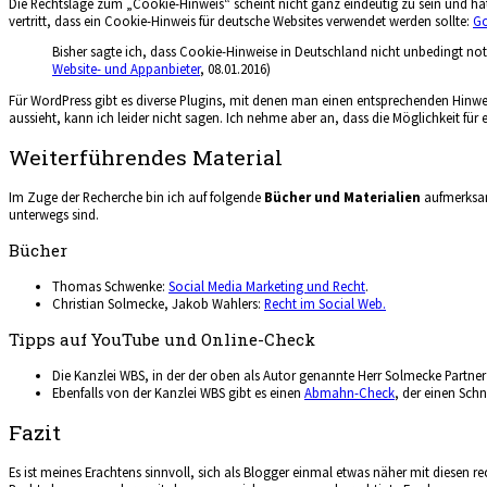
Die Rechtslage zum „Cookie-Hinweis“ scheint nicht ganz eindeutig zu sein und hat
vertritt, dass ein Cookie-Hinweis für deutsche Websites verwendet werden sollte:
Go
Bisher sagte ich, dass Cookie-Hinweise in Deutschland nicht unbedingt no
Website- und Appanbieter
, 08.01.2016)
Für WordPress gibt es diverse Plugins, mit denen man einen entsprechenden Hinwe
aussieht, kann ich leider nicht sagen. Ich nehme aber an, dass die Möglichkeit für
Weiterführendes Material
Im Zuge der Recherche bin ich auf folgende
Bücher und Materialien
aufmerksam 
unterwegs sind.
Bücher
Thomas Schwenke:
Social Media Marketing und Recht
.
Christian Solmecke, Jakob Wahlers:
Recht im Social Web.
Tipps auf YouTube und Online-Check
Die Kanzlei WBS, in der der oben als Autor genannte Herr Solmecke Partner
Ebenfalls von der Kanzlei WBS gibt es einen
Abmahn-Check
, der einen Sch
Fazit
Es ist meines Erachtens sinnvoll, sich als Blogger einmal etwas näher mit diesen re