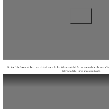
Der YouTube Server wird erst kontaktiert, wenn Du das Video abspielst. Vorher werden keine Daten an Yo
Datenschutzbestimmungen von Google
.