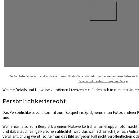
Der YouTube Server wird erst kontaktiert, wenn Du das Video abspielst. Vorher werden keine Daten an Yo
Datenschutzbestimmungen von Google
.
Weitere Details und Hinweise zu offenen Lizenzen etc. finden sich in meinem Unterr
Persönlichkeitsrecht
Das Persönlichkeitsrecht kommt zum Beispiel ins Spiel, wenn man Fotos anderer Pe
sind.
Wenn man also zum Beispiel bei einem Holzwerkertreffen ein Gruppenfoto macht, 
und dabei auch einige Personen ablichtet, wird das wahrscheinlich (je nach Aufn
Veröffentlichung wehrt, sollte man das Bild auf jeden Fall nicht veröffentlichen o