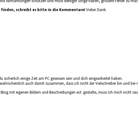
n und Abmahnungen schützen und muss weniger Sorge haben, größere Fehler zu mac
g finden, schreibt es bitte in die Kommentare!
Vielen Dank.
du sicherlich einige Zeit am PC gesessen sein und dich eingearbeitet haben.
hrscheinlich auch damit zusammen, dass ich nicht der Vielschreiber bin und bei mir
log mit eigenen Bildern und Beschreibungen ect. gestalte, muss ich mich nicht zwan