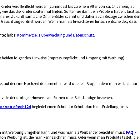
Kinder veröffentlicht werden (zumindest bis zu einem Alter von ca. 14 Jahren, ab
 wie das die Kinder später mal finden. Sollten sie damit ein Problem haben, lässt si
aher Zukunft sämtliche Online-Bilder scannt und daher auch Bezüge zwischen de
Gesicht zugeordnet werden. Wenn man als Erwachsener für sich entscheidet, dass
chtet habe:
Kommerzielle Überwachung und Datenschutz
.
der die beiden folgenden Hinweise (Impressumpflicht und Umgang mit Werbung)
te, auf der eine Hochzeit dokumentiert wird oder ein Blog, in dem man wirklich nur
viele der dortigen Hinweise auf Firmen oder Selbständige beziehen.
or von eRecht24
begleitet einen Schritt für Schritt durch die Erstellung eines
rmen mit Werbung umgehen kann und was man als Werbender beachten muss:
FAQ –
schon Werbung ist, die man kennzeichnen muss. Oder wenn man Produkte testet, die