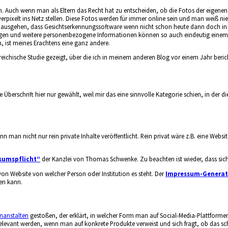
n. Auch wenn man als Eltern das Recht hat zu entscheiden, ob die Fotos der eigenen 
rpixelt ins Netz stellen. Diese Fotos werden für immer online sein und man weiß nie,
usgehen, dass Gesichtserkennungssoftware wenn nicht schon heute dann doch in n
ngen und weitere personenbezogene Informationen können so auch eindeutig einem 
n, ist meines Erachtens eine ganz andere.
erreichische Studie gezeigt, über die ich in meinem anderen Blog vor einem Jahr beri
iese Überschrift hier nur gewählt, weil mir das eine sinnvolle Kategorie schien, in 
man nicht nur rein private Inhalte veröffentlicht. Rein privat wäre z.B. eine Websi
sumspflicht“
der Kanzlei von Thomas Schwenke. Zu beachten ist wieder, dass sich 
on Website von welcher Person oder Institution es steht. Der
Impressum-Generat
en kann.
nanstalten
gestoßen, der erklärt, in welcher Form man auf Social-Media-Plattfo
relevant werden, wenn man auf konkrete Produkte verweist und sich fragt, ob das 