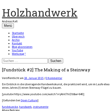
Zum
Inhalt
Holzhandwerk
überspringen
Andreas Kalt
Menü
Startseite
Über mich
Archiv
Kontakt
Blog abonnieren
YouTube
Werkzeug *
Suchen
nach:
[Fundstück #2] The Making of a Steinway
Veröffentlicht
am
18. Januar 2015
/
0 Kommentar
Ein Einblick in die überragende Handwerkskunst, die praktiziert wird, um im Laufe etwa
eines Jahres (!) einen Steinway-Flügel zu bauen.
[youtube https://www.youtube.com/watch?v=jAInt7hIZlU&w=640]
[Gefunden bei
Open Culture
]
fundstuecke
,
handwerk
,
instrumente
Ältere Beiträge