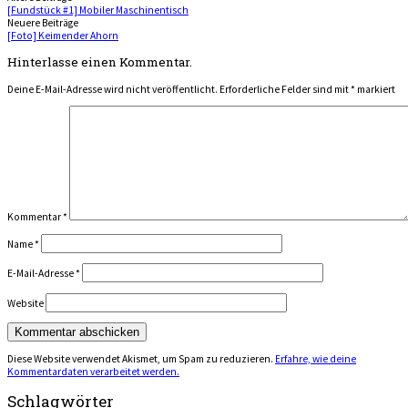
Beitragsnavigation
[Fundstück #1] Mobiler Maschinentisch
Neuere Beiträge
[Foto] Keimender Ahorn
Hinterlasse einen Kommentar.
Deine E-Mail-Adresse wird nicht veröffentlicht.
Erforderliche Felder sind mit
*
markiert
Kommentar
*
Name
*
E-Mail-Adresse
*
Website
Diese Website verwendet Akismet, um Spam zu reduzieren.
Erfahre, wie deine
Kommentardaten verarbeitet werden.
Schlagwörter